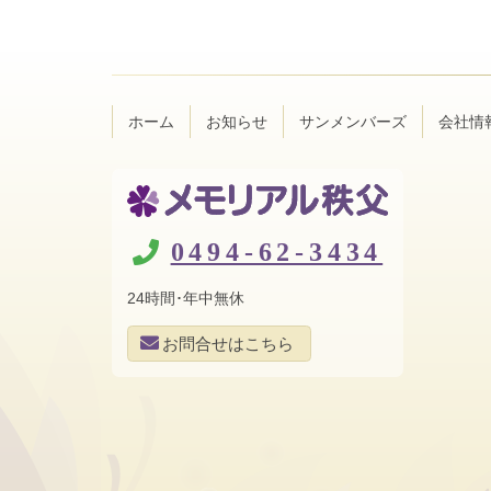
ン
ー
テ
ジ
ン
の
ツ
先
本
頭
ホーム
お知らせ
サンメンバーズ
会社情
文
へ
の
戻
先
る
頭
へ
メモリアル秩
戻
0494-62-3434
る
父
24時間･年中無休
お問合せはこちら