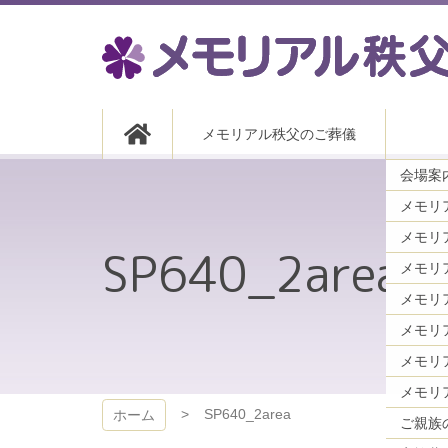
コ
ン
テ
ン
ツ
メモリアル秩父
本
メモリアル秩父のご葬儀
文
へ
会場案内
ス
キ
メモリ
ッ
プ
SP640_2area
メモリ
メモリ
メモリ
SP640_2area
ホーム