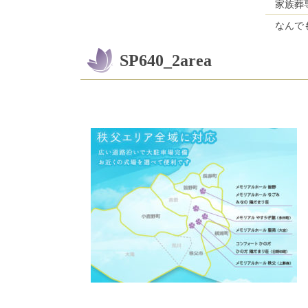
家族葬
なんで
SP640_2area
コ
ペ