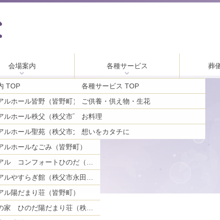
会場案内
各種サービス
葬
 TOP
各種サービス TOP
アルホール皆野（皆野町）
ご供養・供え物・生花
お料理
メモリアルホール秩父（秩父市下影森）
アルホール聖苑（秩父市大宮）
想いをカタチに
アルホールなごみ（皆野町）
メモリアル コンフォートひのだ（秩父市日野田町）
メモリアルやすらぎ館（秩父市永田町）
アル陽だまり荘（皆野町）
ご親族の家 ひのだ陽だまり荘（秩父市日野田町）