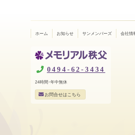
ン
ー
テ
ジ
ン
の
ツ
先
本
頭
ホーム
お知らせ
サンメンバーズ
会社情
文
へ
の
戻
先
る
頭
へ
メモリアル秩
戻
0494-62-3434
る
父
24時間･年中無休
お問合せはこちら