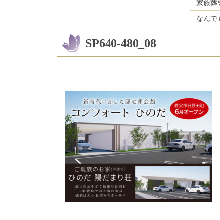
家族葬
なんで
SP640-480_08
コ
ペ