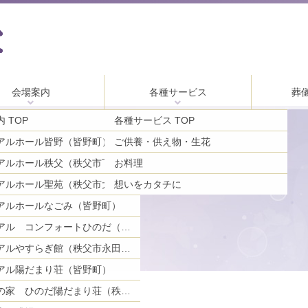
会場案内
各種サービス
葬
 TOP
各種サービス TOP
アルホール皆野（皆野町）
ご供養・供え物・生花
お料理
メモリアルホール秩父（秩父市下影森）
アルホール聖苑（秩父市大宮）
想いをカタチに
アルホールなごみ（皆野町）
メモリアル コンフォートひのだ（秩父市日野田町）
メモリアルやすらぎ館（秩父市永田町）
アル陽だまり荘（皆野町）
ご親族の家 ひのだ陽だまり荘（秩父市日野田町）