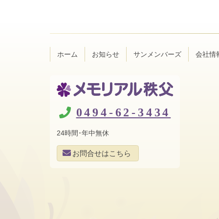
ン
ー
テ
ジ
ン
の
ツ
先
本
頭
ホーム
お知らせ
サンメンバーズ
会社情
文
へ
の
戻
先
る
頭
へ
メモリアル秩
戻
0494-62-3434
る
父
24時間･年中無休
お問合せはこちら