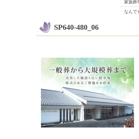
家族葬
なんで
SP640-480_06
コ
ペ