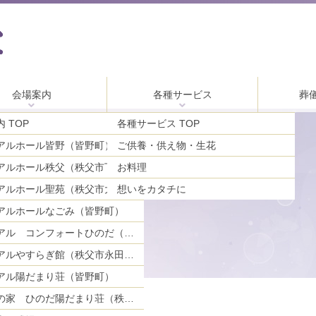
会場案内
各種サービス
葬
 TOP
各種サービス TOP
アルホール皆野（皆野町）
ご供養・供え物・生花
お料理
メモリアルホール秩父（秩父市下影森）
アルホール聖苑（秩父市大宮）
想いをカタチに
アルホールなごみ（皆野町）
メモリアル コンフォートひのだ（秩父市日野田町）
メモリアルやすらぎ館（秩父市永田町）
アル陽だまり荘（皆野町）
ご親族の家 ひのだ陽だまり荘（秩父市日野田町）