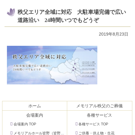
秩父エリア全域に対応 大駐車場完備で広い
道路沿い 24時間いつでもどうぞ
2019年8月23日
コ
ペ
ン
ー
テ
ジ
ホーム
メモリアル秩父のご葬儀
ン
の
会場案内
各種サービス
ツ
先
本
頭
会場案内 TOP
各種サービス TOP
文
へ
メモリアルホール皆野（皆野町）
ご供養・供え物・生花