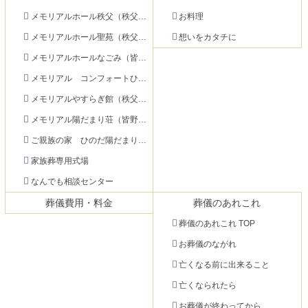
の
戻
先
る
メモリアルホール秩父（秩父市下影森）
お料理
頭
メモリアルホール聖苑（秩父市大宮）
想いをカタチに
へ
メモリアルホールなごみ（皆野町）
戻
る
メモリアル コンフォートひのだ（秩父市日野田町）
メモリアルやすらぎ館（秩父市永田町）
メモリアル陽だまり荘（皆野町）
ご親族の家 ひのだ陽だまり荘（秩父市日野田町）
家族葬専用式場
なんでも相談センター
葬儀費用・料金
葬儀のあれこれ
葬儀のあれこれ TOP
お葬儀のながれ
亡くなる前に出来ること
亡くなられたら
お葬儀が終わってから