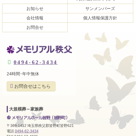
お知らせ
サンメンバーズ
会社情報
個人情報保護方針
お問合せ
メモリアル秩父
0494-62-3434
24時間･年中無休
お問合せはこちら
大規模葬～家族葬
メモリアルホール皆野
（皆野町）
〒369-1412 埼玉県秩父郡皆野町皆野621
電話
0494-62-3434