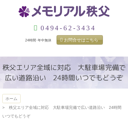
コ
ン
テ
ン
メモリアル秩父
ツ
0494-62-3434
本
文
お問合せはこちら
24時間･年中無休
へ
ス
キ
ッ
秩父エリア全域に対応 大駐車場完備で
プ
広い道路沿い 24時間いつでもどうぞ
ホーム
秩父エリア全域に対応 大駐車場完備で広い道路沿い 24時間
いつでもどうぞ