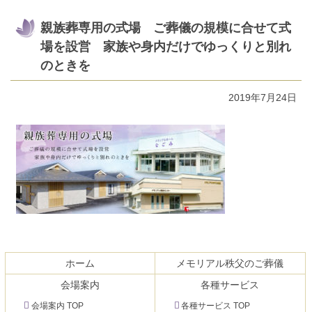
親族葬専用の式場 ご葬儀の規模に合せて式
場を設営 家族や身内だけでゆっくりと別れ
のときを
2019年7月24日
コ
ペ
ン
ー
テ
ジ
ホーム
メモリアル秩父のご葬儀
ン
の
会場案内
各種サービス
ツ
先
本
頭
会場案内 TOP
各種サービス TOP