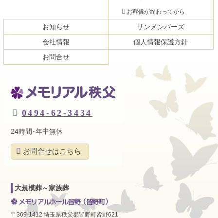
お葬儀が終わってから
お知らせ
サンメンバーズ
会社情報
個人情報保護方針
お問合せ
メモリアル秩父
0494-62-3434
24時間･年中無休
お問合せはこちら
大規模葬～家族葬
メモリアルホール皆野
（皆野町）
〒369-1412 埼玉県秩父郡皆野町皆野621