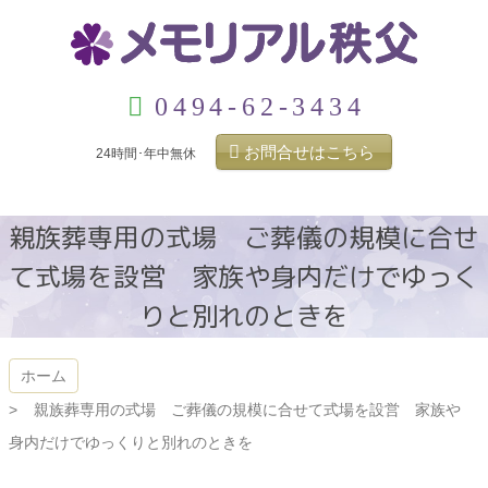
コ
ン
テ
ン
メモリアル秩父
ツ
0494-62-3434
本
文
お問合せはこちら
24時間･年中無休
へ
ス
キ
親族葬専用の式場 ご葬儀の規模に合せ
ッ
プ
て式場を設営 家族や身内だけでゆっく
りと別れのときを
ホーム
親族葬専用の式場 ご葬儀の規模に合せて式場を設営 家族や
身内だけでゆっくりと別れのときを