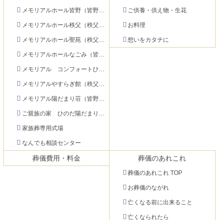
文
へ
メモリアルホール皆野（皆野町）
ご供養・供え物・生花
の
戻
先
る
メモリアルホール秩父（秩父市下影森）
お料理
頭
メモリアルホール聖苑（秩父市大宮）
想いをカタチに
へ
メモリアルホールなごみ（皆野町）
戻
る
メモリアル コンフォートひのだ（秩父市日野田町）
メモリアルやすらぎ館（秩父市永田町）
メモリアル陽だまり荘（皆野町）
ご親族の家 ひのだ陽だまり荘（秩父市日野田町）
家族葬専用式場
なんでも相談センター
葬儀費用・料金
葬儀のあれこれ
葬儀のあれこれ TOP
お葬儀のながれ
亡くなる前に出来ること
亡くなられたら