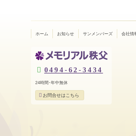
ン
ー
テ
ジ
ン
の
ツ
先
本
頭
ホーム
お知らせ
サンメンバーズ
会社情
文
へ
の
戻
先
る
頭
へ
メモリアル秩
戻
0494-62-3434
る
父
24時間･年中無休
お問合せはこちら