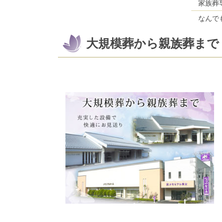
家族葬
なんで
大規模葬から親族葬まで
コ
ペ