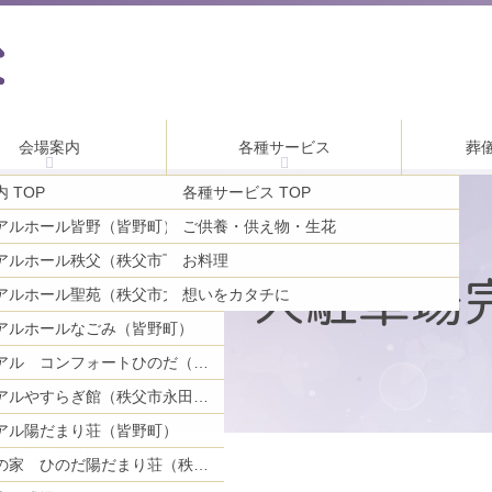
会場案内
各種サービス
葬
 TOP
各種サービス TOP
アルホール皆野（皆野町）
ご供養・供え物・生花
お料理
メモリアルホール秩父（秩父市下影森）
族葬まで 大駐車場
アルホール聖苑（秩父市大宮）
想いをカタチに
アルホールなごみ（皆野町）
メモリアル コンフォートひのだ（秩父市日野田町）
メモリアルやすらぎ館（秩父市永田町）
アル陽だまり荘（皆野町）
備で広い道路沿い
ご親族の家 ひのだ陽だまり荘（秩父市日野田町）