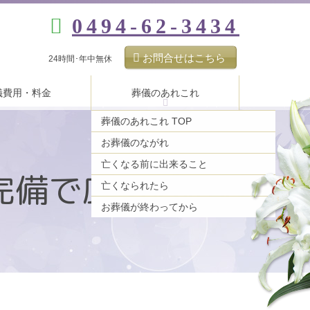
0494-62-3434
お問合せはこちら
24時間･年中無休
儀費用・料金
葬儀のあれこれ
葬儀のあれこれ TOP
お葬儀のながれ
亡くなる前に出来ること
完備で広い道路沿い
亡くなられたら
お葬儀が終わってから