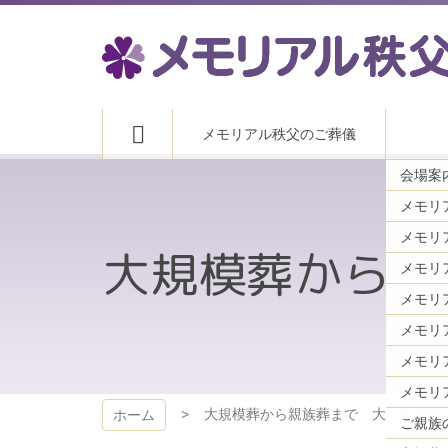
コ
ン
テ
ン
ツ
メモリアル秩父
本
メモリアル秩父のご葬儀
文
へ
会場案内
ス
キ
メモリ
ッ
プ
大規模葬から親
メモリ
メモリ
メモリ
大規模葬から親族葬まで 大駐車場完
ホーム