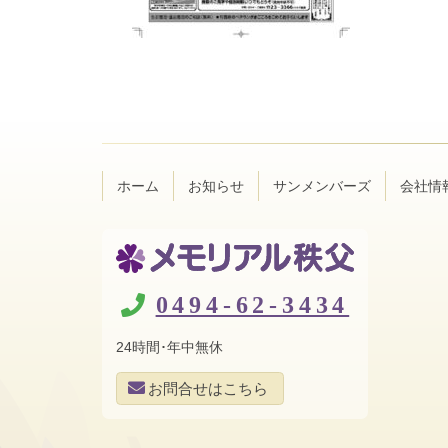
コ
ペ
ン
ー
テ
ジ
ン
の
ツ
先
本
頭
ホーム
お知らせ
サンメンバーズ
会社情
文
へ
の
戻
先
る
頭
へ
メモリアル秩
戻
0494-62-3434
る
父
24時間･年中無休
お問合せはこちら