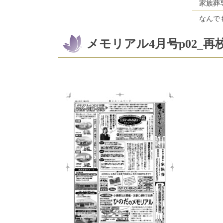
家族葬
なんで
メモリアル4月号p02_再