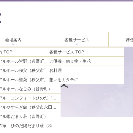
会場案内
各種サービス
葬
 TOP
各種サービス TOP
アルホール皆野（皆野町）
ご供養・供え物・生花
お料理
メモリアルホール秩父（秩父市下影森）
p02_再校
アルホール聖苑（秩父市大宮）
想いをカタチに
アルホールなごみ（皆野町）
メモリアル コンフォートひのだ（秩父市日野田町）
メモリアルやすらぎ館（秩父市永田町）
アル陽だまり荘（皆野町）
ご親族の家 ひのだ陽だまり荘（秩父市日野田町）