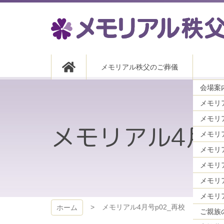
コ
ン
テ
ン
ツ
メモリアル秩父
本
メモリアル秩父のご葬儀
文
へ
会場案内
ス
キ
メモリ
ッ
プ
メモリアル4月号
メモリ
メモリ
メモリ
メモリアル4月号p02_再校
ホーム