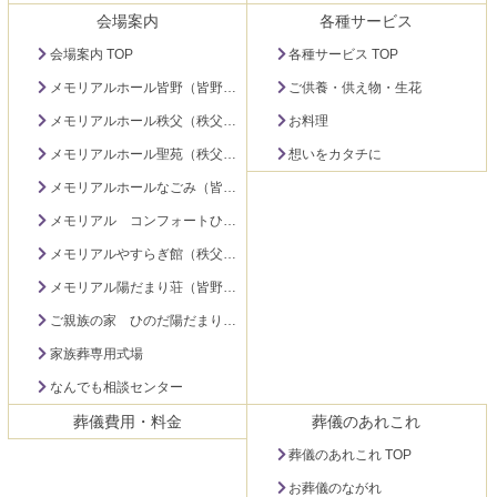
ン
の
会場案内
各種サービス
ツ
先
本
頭
会場案内 TOP
各種サービス TOP
文
へ
メモリアルホール皆野（皆野町）
ご供養・供え物・生花
の
戻
先
る
メモリアルホール秩父（秩父市下影森）
お料理
頭
メモリアルホール聖苑（秩父市大宮）
想いをカタチに
へ
メモリアルホールなごみ（皆野町）
戻
る
メモリアル コンフォートひのだ（秩父市日野田町）
メモリアルやすらぎ館（秩父市永田町）
メモリアル陽だまり荘（皆野町）
ご親族の家 ひのだ陽だまり荘（秩父市日野田町）
家族葬専用式場
なんでも相談センター
葬儀費用・料金
葬儀のあれこれ
葬儀のあれこれ TOP
お葬儀のながれ