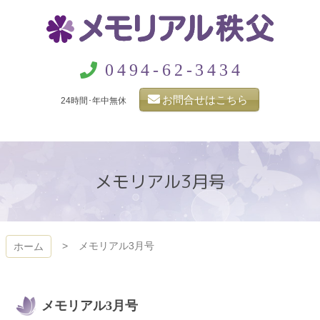
コ
ン
テ
ン
メモリアル秩父
ツ
0494-62-3434
本
文
お問合せはこちら
24時間･年中無休
へ
ス
キ
ッ
プ
メモリアル3月号
メモリアル3月号
ホーム
メモリアル3月号