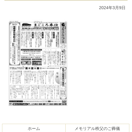
2024年3月9日
コ
ペ
ン
ー
テ
ジ
ホーム
メモリアル秩父のご葬儀