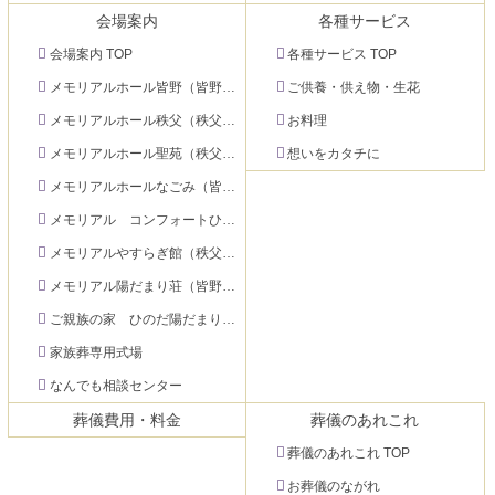
ン
の
会場案内
各種サービス
ツ
先
本
頭
会場案内 TOP
各種サービス TOP
文
へ
メモリアルホール皆野（皆野町）
ご供養・供え物・生花
の
戻
先
る
メモリアルホール秩父（秩父市下影森）
お料理
頭
メモリアルホール聖苑（秩父市大宮）
想いをカタチに
へ
メモリアルホールなごみ（皆野町）
戻
る
メモリアル コンフォートひのだ（秩父市日野田町）
メモリアルやすらぎ館（秩父市永田町）
メモリアル陽だまり荘（皆野町）
ご親族の家 ひのだ陽だまり荘（秩父市日野田町）
家族葬専用式場
なんでも相談センター
葬儀費用・料金
葬儀のあれこれ
葬儀のあれこれ TOP
お葬儀のながれ