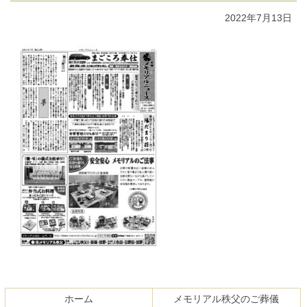
2022年7月13日
コ
ペ
ン
ー
テ
ジ
ホーム
メモリアル秩父のご葬儀