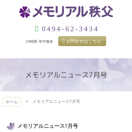
コ
ン
テ
ン
メモリアル秩父
ツ
0494-62-3434
本
文
お問合せはこちら
24時間･年中無休
へ
ス
キ
ッ
プ
メモリアルニュース7月号
メモリアルニュース7月号
ホーム
メモリアルニュース7月号