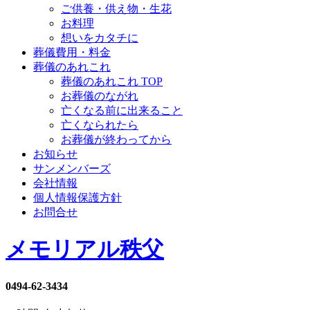
ご供養・供え物・生花
お料理
想いをカタチに
葬儀費用・料金
葬儀のあれこれ
葬儀のあれこれ TOP
お葬儀のながれ
亡くなる前に出来ること
亡くなられたら
お葬儀が終わってから
お知らせ
サンメンバーズ
会社情報
個人情報保護方針
お問合せ
メモリアル秩父
0494-62-3434