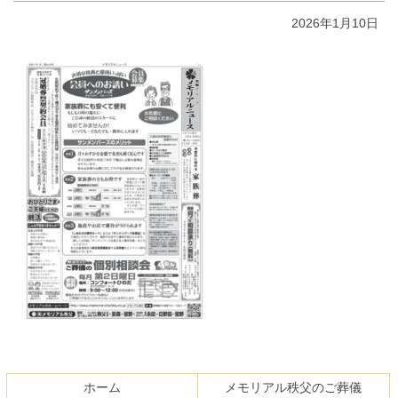
2026年1月10日
コ
ペ
ン
ー
テ
ジ
ホーム
メモリアル秩父のご葬儀