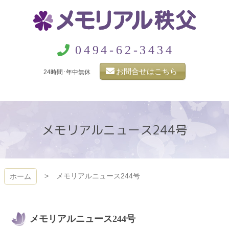
コ
ン
テ
ン
メモリアル秩父
ツ
0494-62-3434
本
文
お問合せはこちら
24時間･年中無休
へ
ス
キ
ッ
プ
メモリアルニュース244号
メモリアルニュース244号
ホーム
メモリアルニュース244号