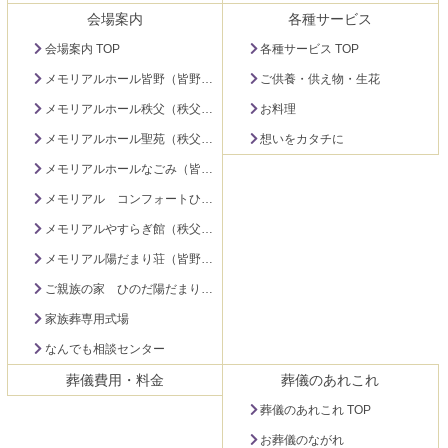
ン
の
会場案内
各種サービス
ツ
先
本
頭
会場案内 TOP
各種サービス TOP
文
へ
メモリアルホール皆野（皆野町）
ご供養・供え物・生花
の
戻
先
る
メモリアルホール秩父（秩父市下影森）
お料理
頭
メモリアルホール聖苑（秩父市大宮）
想いをカタチに
へ
メモリアルホールなごみ（皆野町）
戻
る
メモリアル コンフォートひのだ（秩父市日野田町）
メモリアルやすらぎ館（秩父市永田町）
メモリアル陽だまり荘（皆野町）
ご親族の家 ひのだ陽だまり荘（秩父市日野田町）
家族葬専用式場
なんでも相談センター
葬儀費用・料金
葬儀のあれこれ
葬儀のあれこれ TOP
お葬儀のながれ